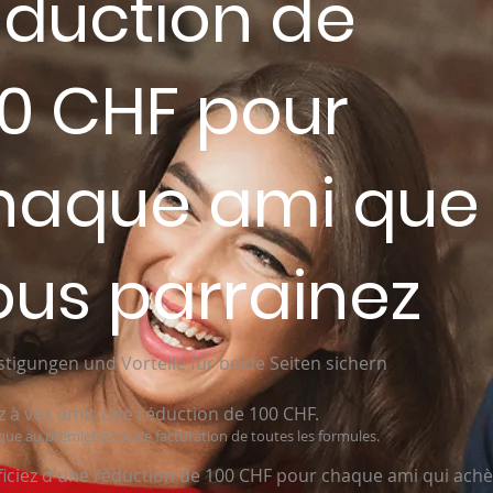
éduction de
00 CHF pour
haque ami que
ous parrainez
tigungen und Vorteile für beide Seiten sichern
z à vos amis une réduction de 100 CHF.
ique au premier cycle de facturation de toutes les formules.
iciez d'une réduction de 100 CHF pour chaque ami qui achè