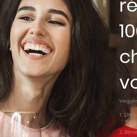
r
1
c
v
Vergüns
Offre
S'appl
Bénéf