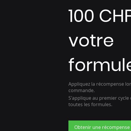
100 CHF
votre
formul
Appliquez la récompense lor
commande.
S'applique au premier cycle 
toutes les formules.
Obtenir une récompense