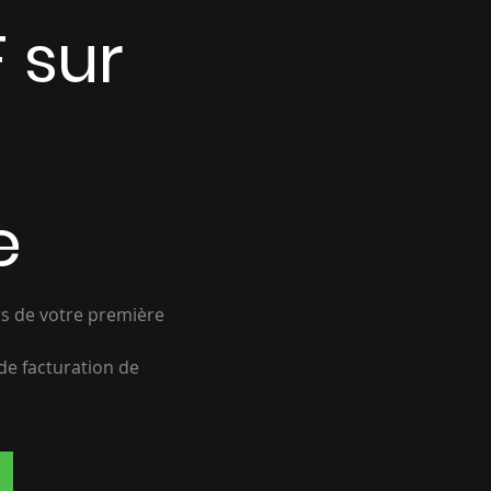
 sur
e
s de votre première
de facturation de