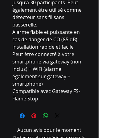
jusqu'à 30 participants. Peut
également être utilisé comme
détecteur sans fil sans
passerelle.
Alarme fiable et puissante en
cas de danger de CO (85 dB)
Installation rapide et facile
Peut être connecté à votre
smartphone via gateway (non
inclus) + WiFi (alarme
également sur gateway +
smartphone)
Compatible avec Gateway FS-
Flame Stop
Piles remplaçables (2xAA)
Bouton pour vérifier/arrêter le
Alarmes
Norme EN 50291-1
Aucun avis pour le moment
Partagez votre expérience, soyez le