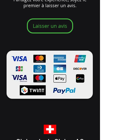
premier à laisser un avis.
Laisser un avis
Le risque d'intoxication au CO
existe dans les locaux fermés
où les appareils fonctionnent
au bois, au charbon, au fioul ou
au gaz. Par exemple, si les
systèmes de chauffage sont
défectueux ou mal entretenus,
ou si un système d'évacuation
des fumées est obstrué ou si
les pièces ne sont pas
suffisamment ventilées, du CO
peut pénétrer dans l'air
ambiant. Cela devient alors