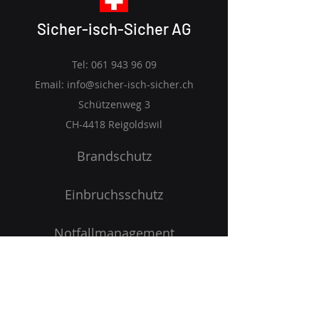
Sicher-isch-Sicher AG
Tel:
061 943 96 09
Email:
info@sicher-isch-sicher.ch
Schützenweg 3
CH-4418 Reigoldswil
Brandschutz
Einbruchsschutz
Notfallmanagement
Arbeitssicherheit
Startseite