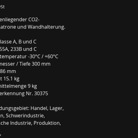
wSt
nenliegender CO2-
atrone und Wandhalterung.
lasse A, B und C
 55A, 233B und C
ztemperatur -30°C / +60°C
esser / Tiefe 300 mm
486 mm
t 15.1 kg
ittelmenge 9 kg
erkennung Nr. 30375
ungsgebiet: Handel, Lager,
n, Schwerindustrie,
che Industrie, Produktion,
rke, Energiebetriebe,
*
tschaft, öff. Gebäude,