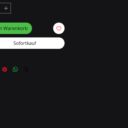
ftsgebäude, Flughäfen,
rt, Schifffahrt.
en Warenkorb
Sofortkauf