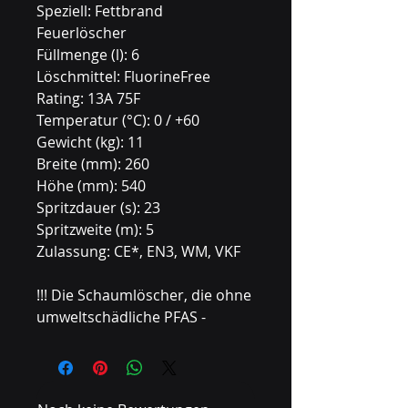
Speziell: Fettbrand
Feuerlöscher
Füllmenge (l): 6
Löschmittel: FluorineFree
Rating: 13A 75F
Temperatur (°C): 0 / +60
Gewicht (kg): 11
Breite (mm): 260
Höhe (mm): 540
Spritzdauer (s): 23
Spritzweite (m): 5
Zulassung: CE*, EN3, WM, VKF
!!! Die Schaumlöscher, die ohne
umweltschädliche PFAS -
Fluorverbindungen
auskommen. In Hinblick auf das
bevorstehende EU weite
Fluorverbot ein wichtiger