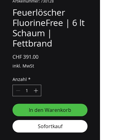
Artikelnummer: 730128
Feuerlöscher
FluorineFree | 6 lt
Schaum |
Fettbrand
Preis
CHF 391.00
inkl. MwSt
Anzahl
*
In den Warenkorb
Sofortkauf