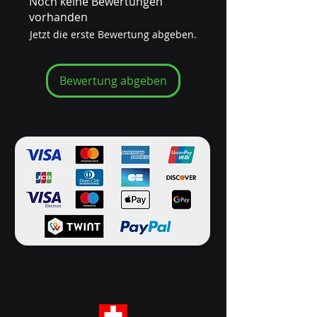
Noch keine Bewertungen
Aspekt!
vorhanden
Jetzt die erste Bewertung abgeben.
Bewertung abgeben