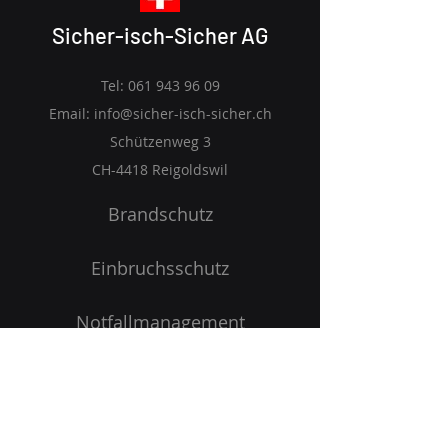
Sicher-isch-Sicher AG
Tel:
061 943 96 09
Email:
info@sicher-isch-sicher.ch
Schützenweg 3
CH-4418 Reigoldswil
Brandschutz
Einbruchsschutz
Notfallmanagement
Arbeitssicherheit
Startseite